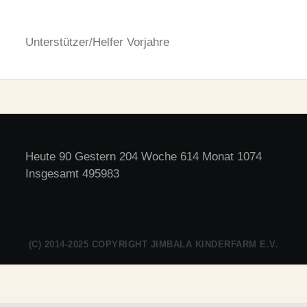
Unterstützer/Helfer Vorjahre
Heute 90 Gestern 204 Woche 614 Monat 1074
Insgesamt 495983
(C) 2014-2025 COPYRIGHT JIMBALA KINDERFARM E.V.